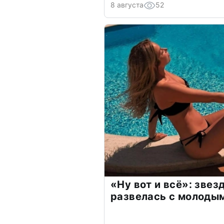
8 августа
52
«Ну вот и всё»: зве
развелась с молоды