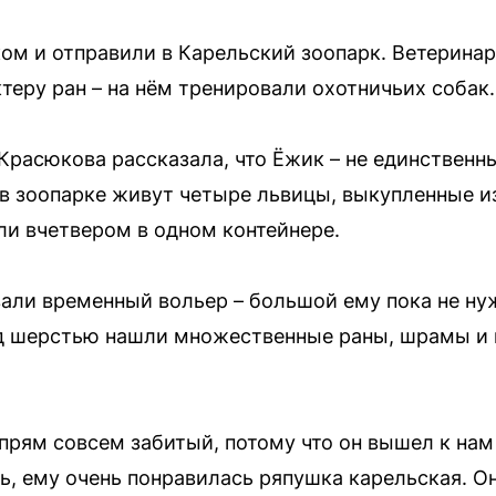
м и отправили в Карельский зоопарк. Ветеринар
теру ран – на нём тренировали охотничьих собак.
Красюкова рассказала, что Ёжик – не единственн
 в зоопарке живут четыре львицы, выкупленные из
и вчетвером в одном контейнере.
ли временный вольер – большой ему пока не нуж
од шерстью нашли множественные раны, шрамы и
 прям совсем забитый, потому что он вышел к нам 
ь, ему очень понравилась ряпушка карельская. О