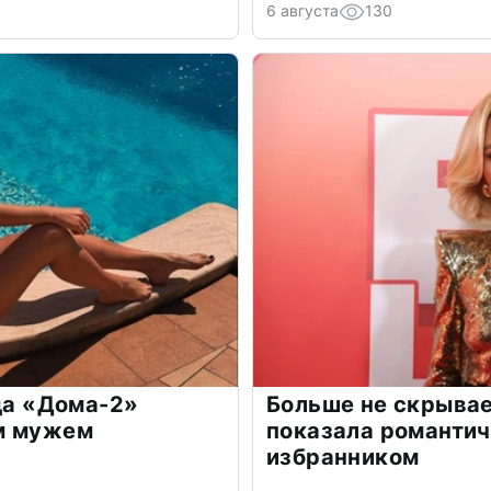
6 августа
130
зда «Дома-2»
Больше не скрывае
м мужем
показала романти
избранником