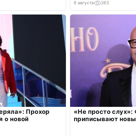
6 августа
263
еряла»: Прохор
«Не просто слух»:
 о новой
приписывают новы