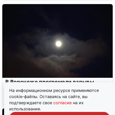
В Воронеже прогремели взрывы
после сигнала тревоги
На информационном ресурсе применяются
cookie-файлы. Оставаясь на сайте, вы
5 августа
0
подтверждаете свое
согласие
на их
использование.