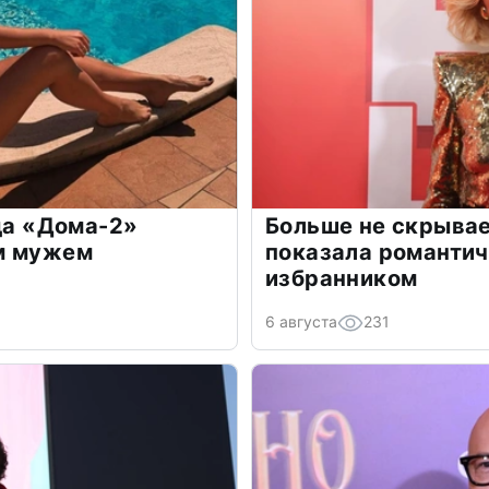
зда «Дома-2»
Больше не скрывае
м мужем
показала романти
избранником
6 августа
231