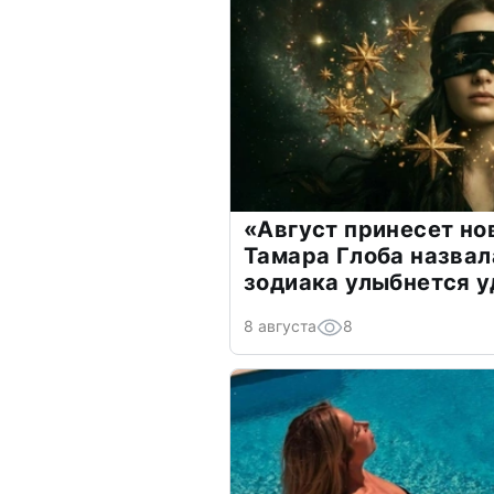
«Август принесет н
Тамара Глоба назвал
зодиака улыбнется у
8 августа
8