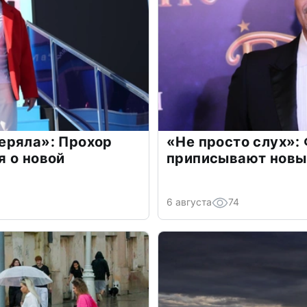
еряла»: Прохор
«Не просто слух»:
 о новой
приписывают новы
6 августа
74