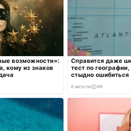
овые возможности»:
Справится даже шк
а, кому из знаков
тест по географии,
дача
стыдно ошибиться
6 августа
99