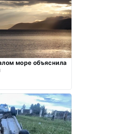
алом море объяснила
я