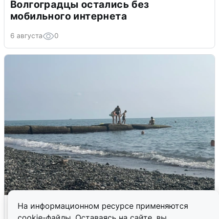
Волгоградцы остались без
мобильного интернета
6 августа
0
Сирены в Сочи: новая угроза БПЛА
На информационном ресурсе применяются
cookie-файлы. Оставаясь на сайте, вы