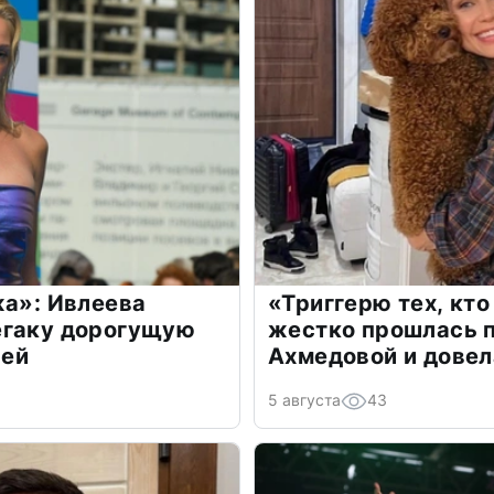
жа»: Ивлеева
«Триггерю тех, кто
егаку дорогущую
жестко прошлась п
лей
Ахмедовой и довел
5 августа
43