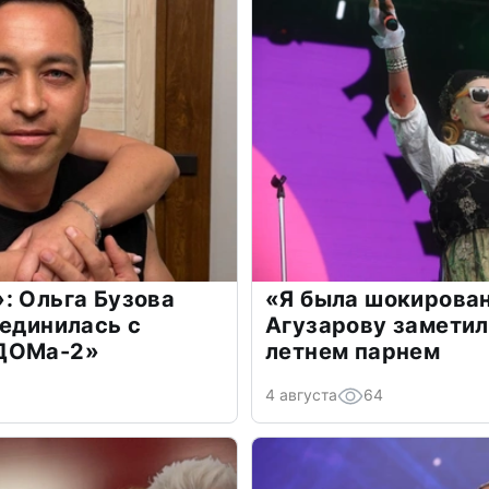
: Ольга Бузова
«Я была шокирова
оединилась с
Агузарову заметил
«ДОМа-2»
летнем парнем
4 августа
64