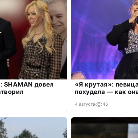
: SHAMAN довел
«Я крутая»: певиц
атворил
похудела — как он
4 августа
46