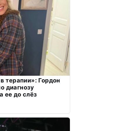
 в терапии»: Гордон
о диагнозу
а ее до слёз