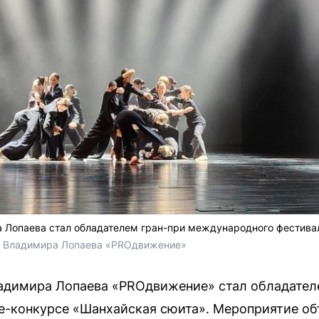
а Лопаева стал обладателем гран-при международного фестива
м Владимира Лопаева «PROдвижение»
адимира Лопаева «PROдвижение» стал обладател
-конкурсе «Шанхайская сюита». Мероприятие об