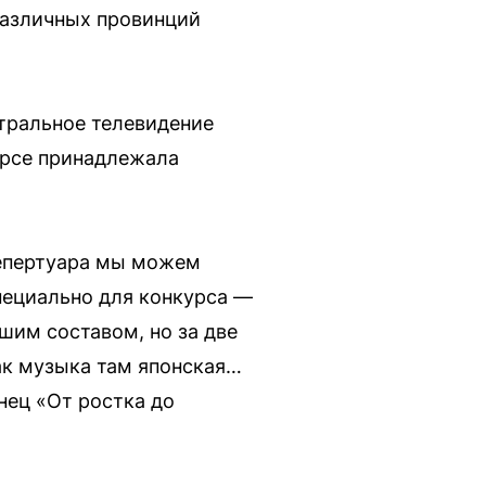
различных провинций
тральное телевидение
курсе принадлежала
репертуара мы можем
пециально для конкурса —
шим составом, но за две
как музыка там японская…
нец «От ростка до