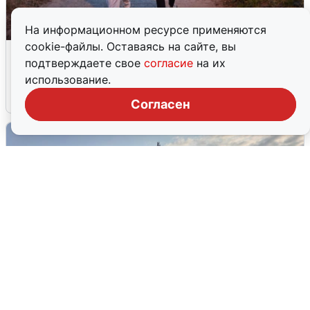
На информационном ресурсе применяются
cookie-файлы. Оставаясь на сайте, вы
Опубликована карта отключений
подтверждаете свое
согласие
на их
воды в Воронеже
использование.
6 августа
0
Согласен