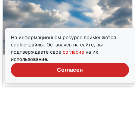
На информационном ресурсе применяются
cookie-файлы. Оставаясь на сайте, вы
подтверждаете свое
согласие
на их
МЧС ответило на сообщения о
использование.
грохоте в Москве
Согласен
7 августа
0