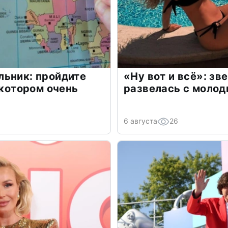
льник: пройдите
«Ну вот и всё»: з
 котором очень
развелась с моло
6 августа
26