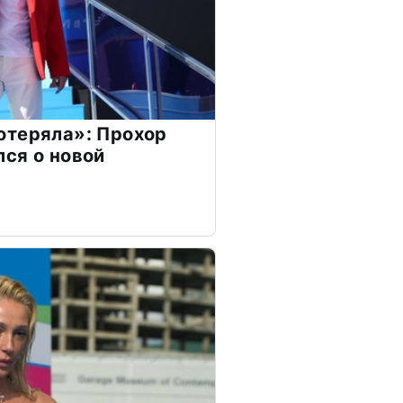
отеряла»: Прохор
ся о новой