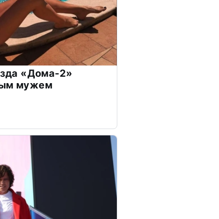
везда «Дома-2»
дым мужем