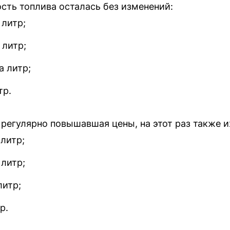
ть топлива осталась без изменений:
 литр;
 литр;
а литр;
тр.
 регулярно повышавшая цены, на этот раз также и
 литр;
 литр;
литр;
р.