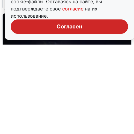
cookie-файлы. Оставаясь на сайте, вы
6 августа
0
подтверждаете свое
согласие
на их
использование.
Согласен
Взрывы в Воронеже после сигнала
тревоги
5 августа
0