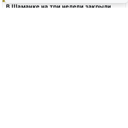
В Шаманке на три недели закрыли
мост через Иркут
6 августа
1
Паромная переправа на Ольхон: