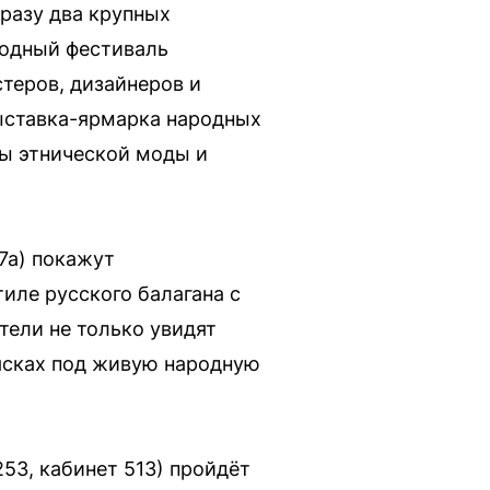
сразу два крупных
родный фестиваль
теров, дизайнеров и
выставка-ярмарка народных
зы этнической моды и
17а) покажут
тиле русского балагана с
ели не только увидят
лясках под живую народную
53, кабинет 513) пройдёт