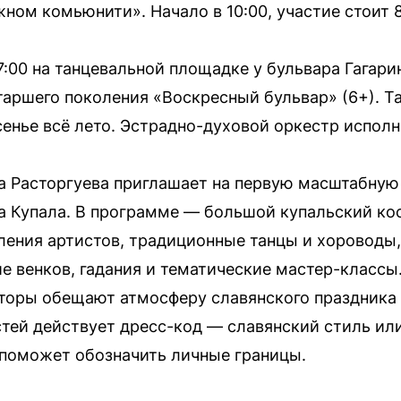
ном комьюнити». Начало в 10:00, участие стоит 
17:00 на танцевальной площадке у бульвара Гагари
таршего поколения «Воскресный бульвар» (6+). Т
енье всё лето. Эстрадно-духовой оркестр исполни
ра Расторгуева приглашает на первую масштабную 
а Купала. В программе — большой купальский кос
ения артистов, традиционные танцы и хороводы, 
е венков, гадания и тематические мастер-классы
аторы обещают атмосферу славянского праздника
стей действует дресс-код — славянский стиль ил
 поможет обозначить личные границы.