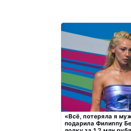
«Всё, потеряла я му
подарила Филиппу Б
лодку за 1,2 млн руб