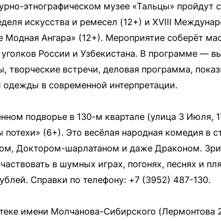
ктурно-этнографическом музее «Тальцы» пройдут 
еделя искусства и ремесел (12+) и XVIII Междуна
Модная Ангара» (12+). Мероприятие соберёт мас
 уголков России и Узбекистана. В программе — 
, творческие встречи, деловая программа, пока
 одежды в современной интерпретации.
енном подворье в 130-м квартале (улица 3 Июля, 
потехи» (6+). Это весёлая народная комедия в с
ом, Доктором-шарлатаном и даже Драконом. Зрит
участвовать в шумных играх, погонях, песнях и п
ублей. Справки по телефону: +7 (3952) 487-130.
теке имени Молчанова-Сибирского (Лермонтова 2