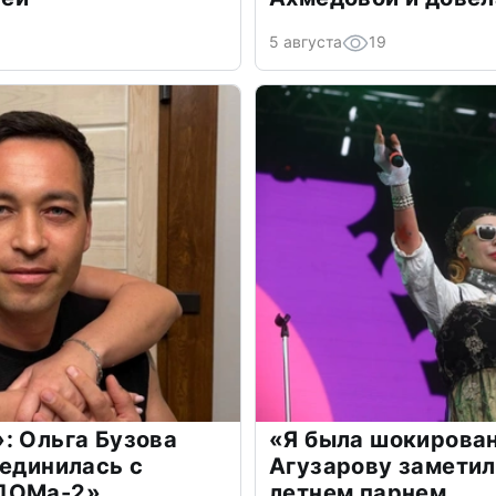
5 августа
19
: Ольга Бузова
«Я была шокирова
оединилась с
Агузарову заметил
«ДОМа-2»
летнем парнем