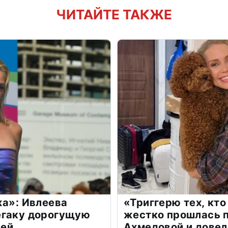
ЧИТАЙТЕ ТАКЖЕ
жа»: Ивлеева
«Триггерю тех, кто
егаку дорогущую
жестко прошлась п
лей
Ахмедовой и довел