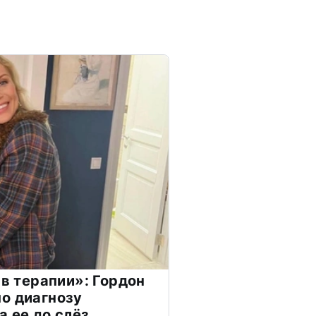
 в терапии»: Гордон
о диагнозу
а ее до слёз