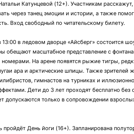
Натальи Катунцевой (12+). Участникам расскажут,
вать через танец эмоции и истории, а также помо
сть. Вход свободный по читательскому билету.
 в 13:00 в ледовом дворце «Айсберг» состоится ш
оры обещают масштабное представление с фонтан
номерами. На арене появятся рыжие тигры, ред
опугаи ара и арктические шпицы. Также зрителей 
илибристов, гимнастов на турниках и иллюзионн
ектами. Дети до 3 лет проходят бесплатно без о
ет допускаются только в сопровождении взрослых.
ь пройдёт День йоги (16+). Запланирована полуто