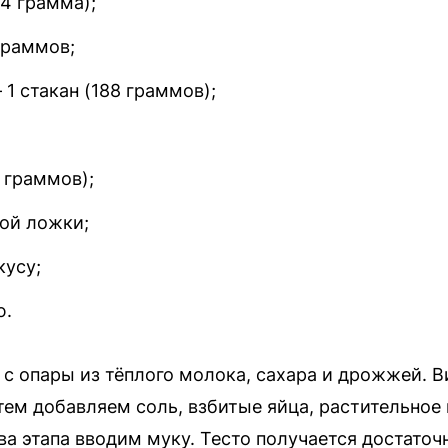
4 грамма);
раммов;
1 стакан (188 граммов);
 граммов);
ой ложки;
кусу;
ю.
 с опары из тёплого молока, сахара и дрожжей. В
тем добавляем соль, взбитые яйца, растительное 
два этапа вводим муку. Тесто получается достато