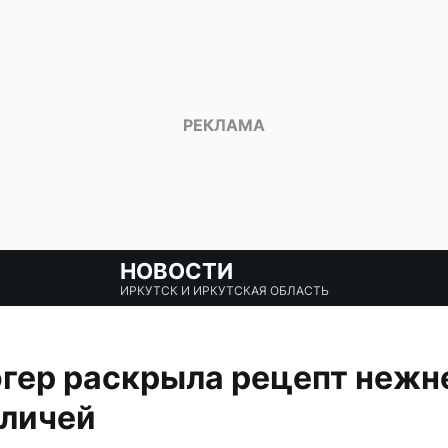
НОВОСТИ
ИРКУТСК И ИРКУТСКАЯ ОБЛАСТЬ
огер раскрыла рецепт неж
уличей