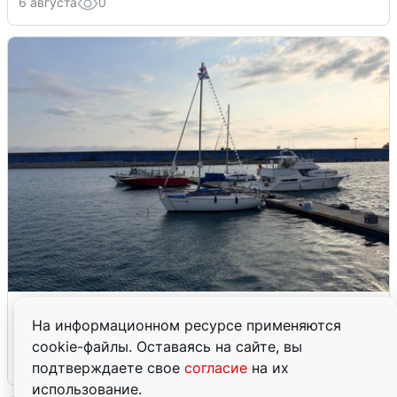
6 августа
0
В Сочи сняли угрозу атаки БПЛА,
аэропорт закрыт
На информационном ресурсе применяются
cookie-файлы. Оставаясь на сайте, вы
6 августа
0
подтверждаете свое
согласие
на их
использование.