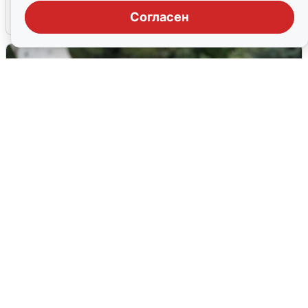
Согласен
6 августа
0
Волгоградцы остались без
мобильного интернета
6 августа
0