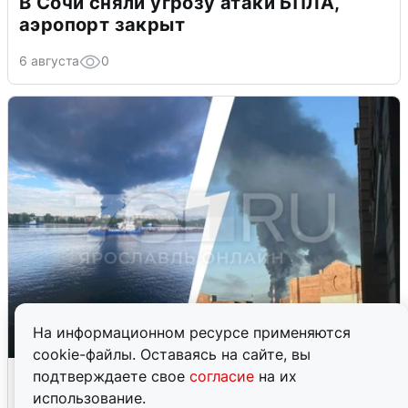
В Сочи сняли угрозу атаки БПЛА,
аэропорт закрыт
6 августа
0
На информационном ресурсе применяются
cookie-файлы. Оставаясь на сайте, вы
Ночная атака БПЛА на Ярославль:
подтверждаете свое
согласие
на их
попадания и последствия
использование.