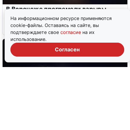
В Воронеже прогремели взрывы
после сигнала тревоги
На информационном ресурсе применяются
cookie-файлы. Оставаясь на сайте, вы
5 августа
0
подтверждаете свое
согласие
на их
использование.
Согласен
Взрывы в Воронеже после сигнала