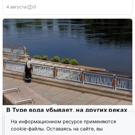
4 августа
0
В Туре вода убывает, на других реках
области прибывает
На информационном ресурсе применяются
cookie-файлы. Оставаясь на сайте, вы
4 августа
0