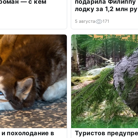
роман — с кем
подарила Филиппу
лодку за 1,2 млн р
5 августа
171
и похолодание в
Туристов предупре