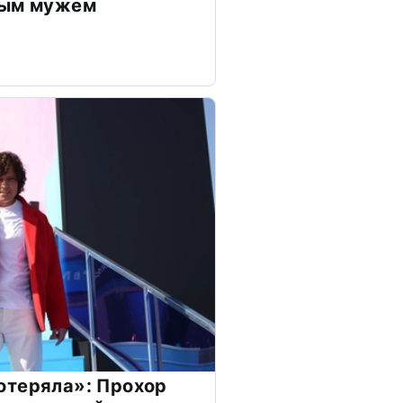
дым мужем
отеряла»: Прохор