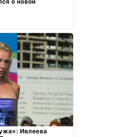
ся о новой
мужа»: Ивлеева