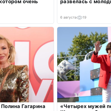
 котором очень
развелась с моло
6 августа
19
 Полина Гагарина
«Четырех мужей п