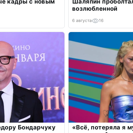
ые кадры с новым
Шаляпин проболтал
возлюбленной
6 августа
16
едору Бондарчуку
«Всё, потеряла я 