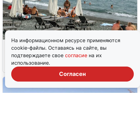
На информационном ресурсе применяются
Жители и туристы Сочи рассказали
cookie-файлы. Оставаясь на сайте, вы
об атаке БПЛА 5 августа
подтверждаете свое
согласие
на их
использование.
5 августа
0
Согласен