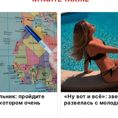
льник: пройдите
«Ну вот и всё»: з
 котором очень
развелась с моло