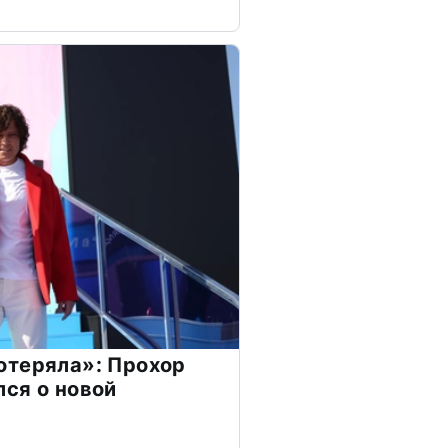
отеряла»: Прохор
ся о новой