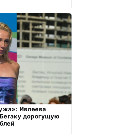
мужа»: Ивлеева
 Бегаку дорогущую
ублей