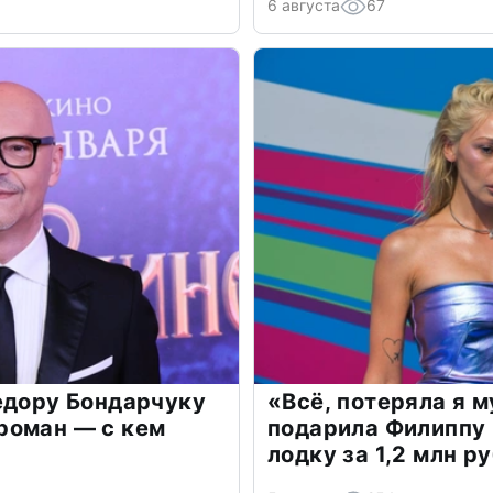
6 августа
67
едору Бондарчуку
«Всё, потеряла я 
роман — с кем
подарила Филиппу
лодку за 1,2 млн р