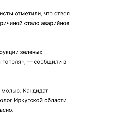
исты отметили, что ствол
причиной стало аварийное
трукции зеленых
ы тополя», — сообщили в
й молью. Кандидат
колог Иркутской области
асно.