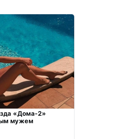
везда «Дома-2»
дым мужем