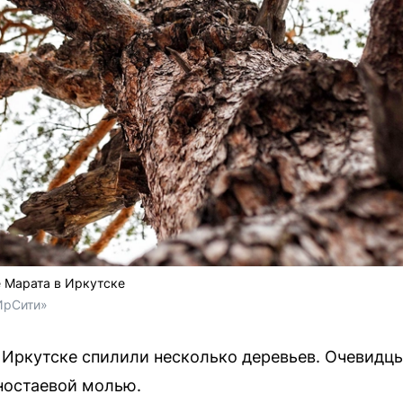
 Марата в Иркутске
ИрСити»
в Иркутске спилили несколько деревьев. Очевидцы
ностаевой молью.