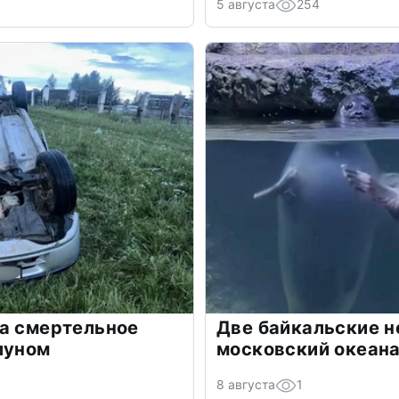
5 августа
254
ла смертельное
Две байкальские н
луном
московский океан
8 августа
1