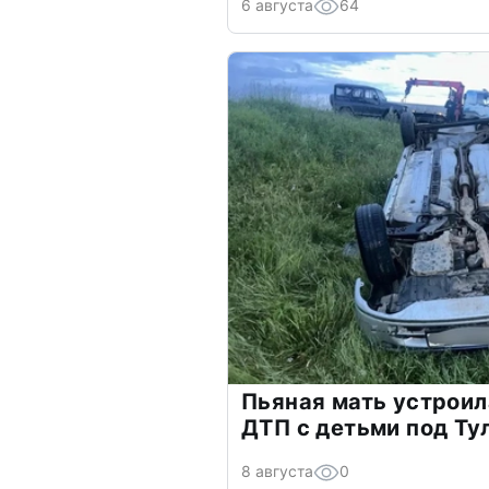
6 августа
64
Пьяная мать устрои
ДТП с детьми под Ту
8 августа
0