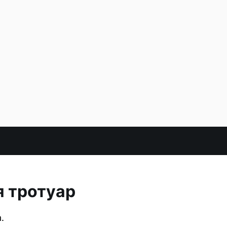
я тротуар
.