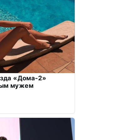
везда «Дома-2»
дым мужем