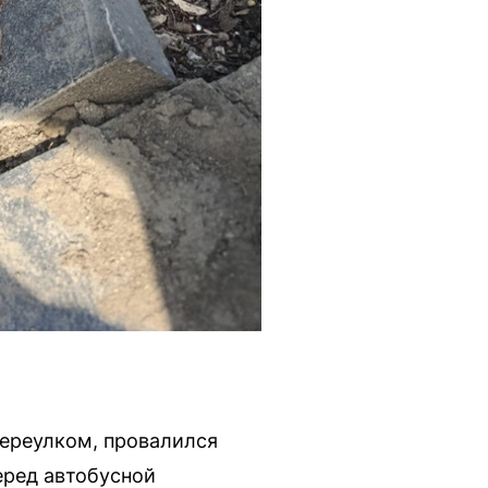
переулком, провалился
еред автобусной