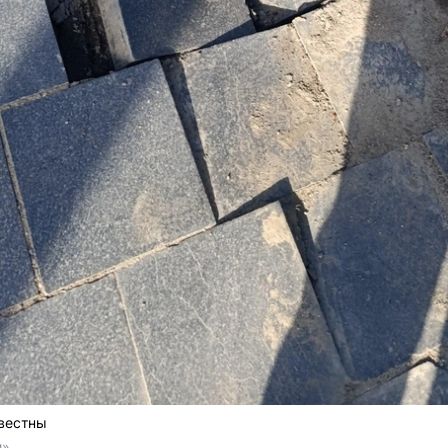
звестны
и»