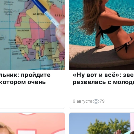
льник: пройдите
«Ну вот и всё»: з
 котором очень
развелась с моло
6 августа
79