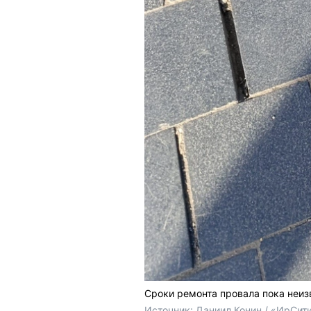
Сроки ремонта провала пока неи
Источник: 
Даниил Конин / «ИрСит