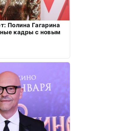
т: Полина Гагарина
чные кадры с новым