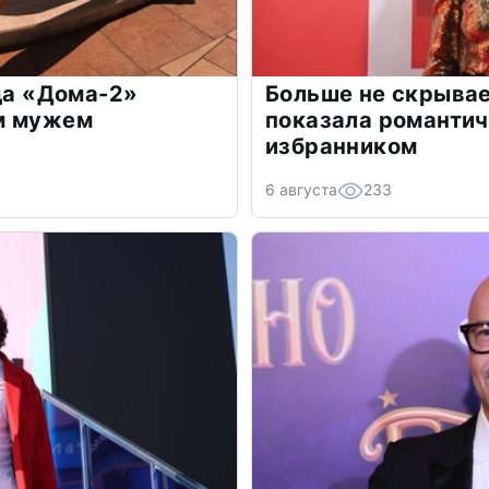
зда «Дома-2»
Больше не скрывае
м мужем
показала романти
избранником
6 августа
233