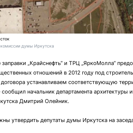
асток
и комиссии думы Иркутска
 заправки „Крайснефть“ и ТРЦ „ЯркоМолла“ предо
щественных отношений в 2012 году под строител
и договора устанавливаем соответствующую терр
— сообщил начальник департамента архитектуры и
ркутска Дмитрий Олейник.
жны утвердить депутаты думы Иркутска на заседа