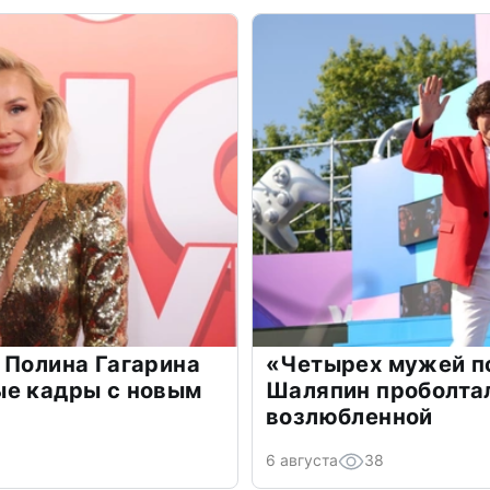
 Полина Гагарина
«Четырех мужей п
ые кадры с новым
Шаляпин проболтал
возлюбленной
6 августа
38