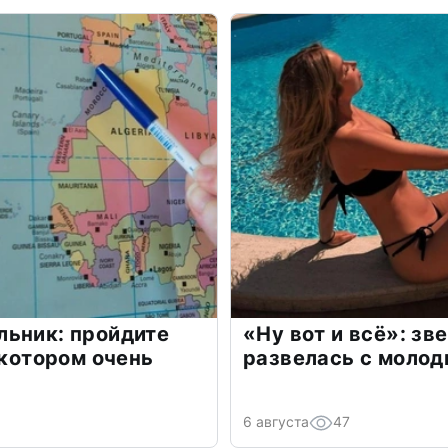
льник: пройдите
«Ну вот и всё»: з
 котором очень
развелась с моло
6 августа
47