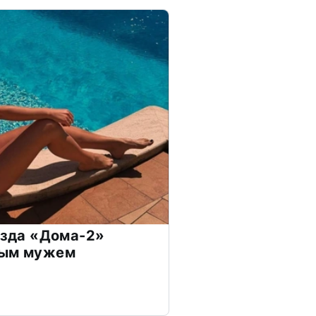
везда «Дома-2»
дым мужем