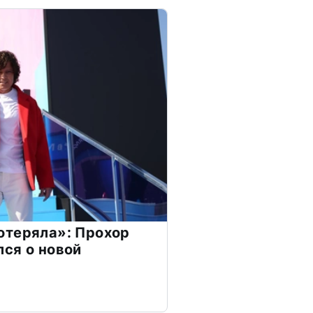
отеряла»: Прохор
ся о новой