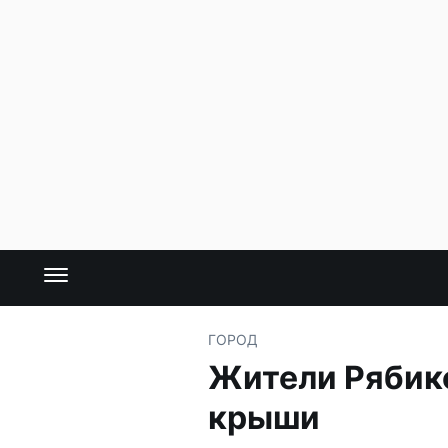
ГОРОД
Жители Рябико
крыши