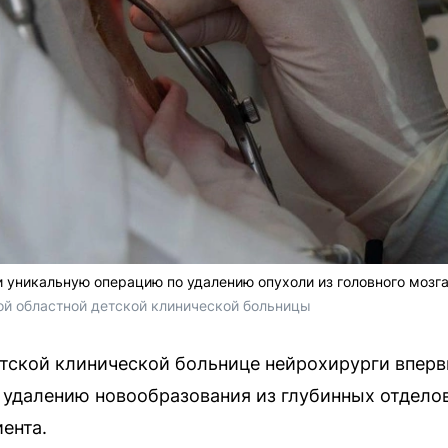
 уникальную операцию по удалению опухоли из головного мозг
й областной детской клинической больницы
етской клинической больнице нейрохирурги впер
далению новообразования из глубинных отделов 
ента.