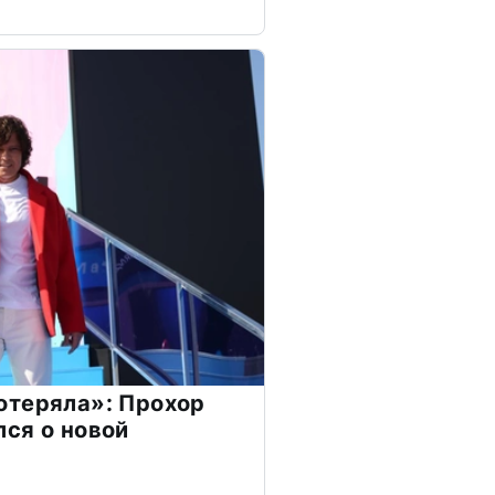
отеряла»: Прохор
ся о новой