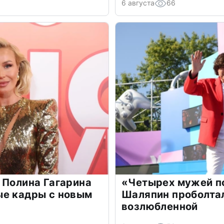
6 августа
66
 Полина Гагарина
«Четырех мужей п
ые кадры с новым
Шаляпин проболтал
возлюбленной