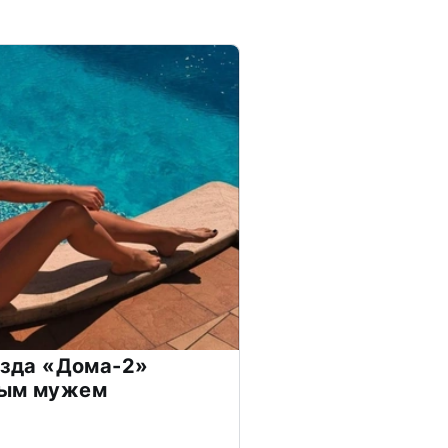
везда «Дома-2»
дым мужем