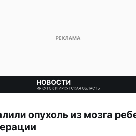
НОВОСТИ
ИРКУТСК И ИРКУТСКАЯ ОБЛАСТЬ
алили опухоль из мозга реб
перации