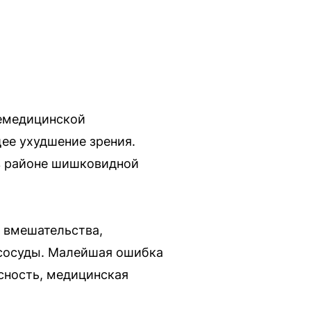
лемедицинской
ее ухудшение зрения.
 в районе шишковидной
я вмешательства,
 сосуды. Малейшая ошибка
сность, медицинская