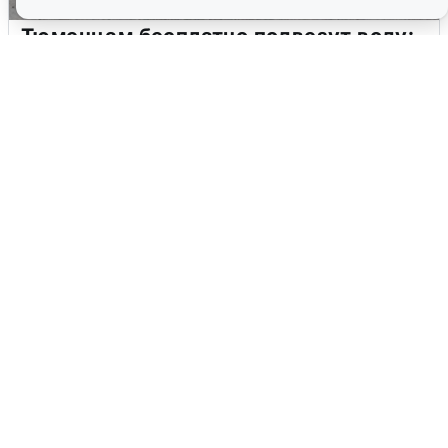
Тюменцам бесплатно подвезут воду:
адреса и график
3 августа
0