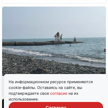
Сирены в Сочи: новая угроза БПЛА
На информационном ресурсе применяются
cookie-файлы. Оставаясь на сайте, вы
6 августа
0
подтверждаете свое
согласие
на их
использование.
Согласен