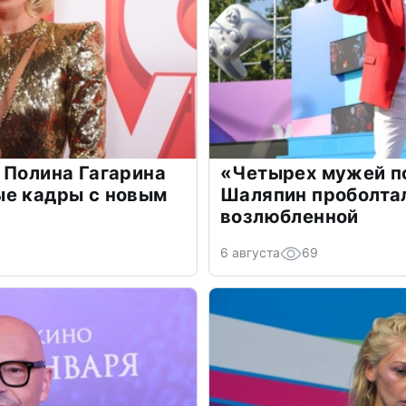
 Полина Гагарина
«Четырех мужей п
ые кадры с новым
Шаляпин проболтал
возлюбленной
6 августа
69