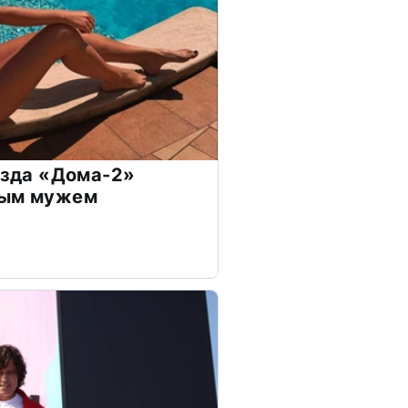
везда «Дома-2»
дым мужем