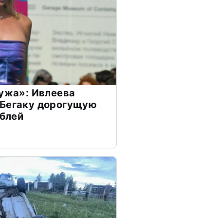
мужа»: Ивлеева
 Бегаку дорогущую
ублей