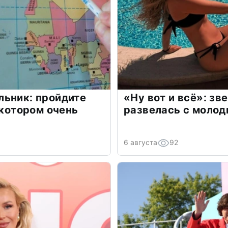
льник: пройдите
«Ну вот и всё»: з
 котором очень
развелась с моло
6 августа
92