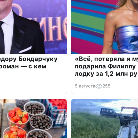
едору Бондарчуку
«Всё, потеряла я 
роман — с кем
подарила Филиппу
лодку за 1,2 млн р
5 августа
255