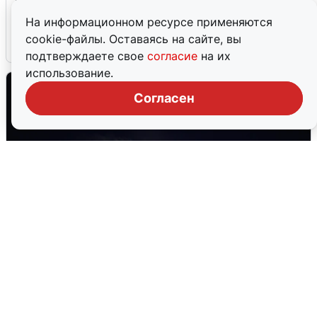
после сигнала тревоги
На информационном ресурсе применяются
cookie-файлы. Оставаясь на сайте, вы
5 августа
0
подтверждаете свое
согласие
на их
использование.
Согласен
Взрывы в Воронеже после сигнала
тревоги