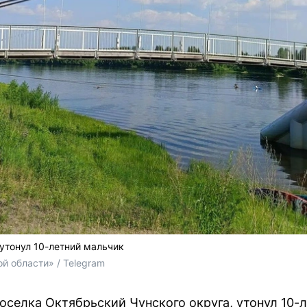
 утонул 10-летний мальчик
й области» / Telegram
поселка Октябрьский Чунского округа, утонул 10-