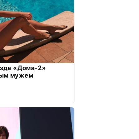
везда «Дома-2»
дым мужем