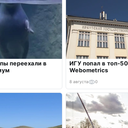
пы переехали в
ИГУ попал в топ-5
иум
Webometrics
8 августа
0