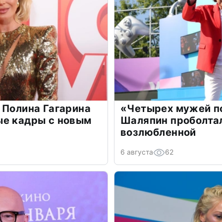
 Полина Гагарина
«Четырех мужей п
ые кадры с новым
Шаляпин проболтал
возлюбленной
6 августа
62