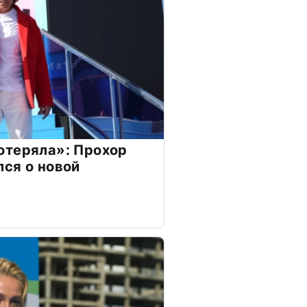
отеряла»: Прохор
ся о новой