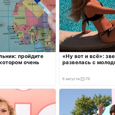
льник: пройдите
«Ну вот и всё»: з
 котором очень
развелась с моло
6 августа
79