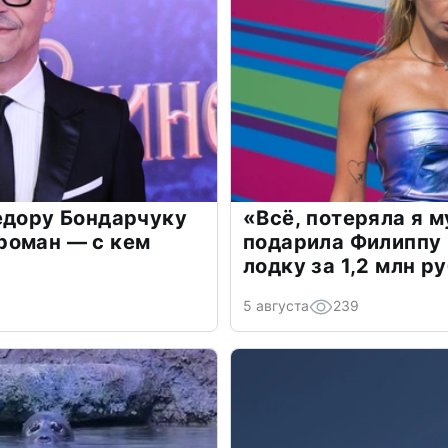
едору Бондарчуку
«Всё, потеряла я 
роман — с кем
подарила Филиппу
лодку за 1,2 млн р
5 августа
239