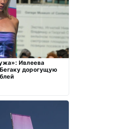
мужа»: Ивлеева
 Бегаку дорогущую
ублей