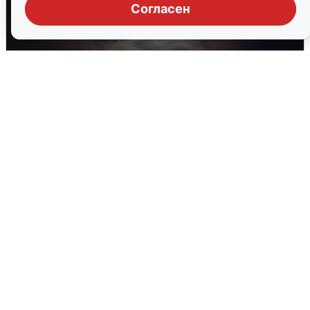
Согласен
В Воронеже прогремели взрывы
после сигнала тревоги
5 августа
0