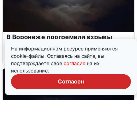
В Воронеже прогремели взрывы
после сигнала тревоги
На информационном ресурсе применяются
cookie-файлы. Оставаясь на сайте, вы
5 августа
0
подтверждаете свое
согласие
на их
использование.
Согласен