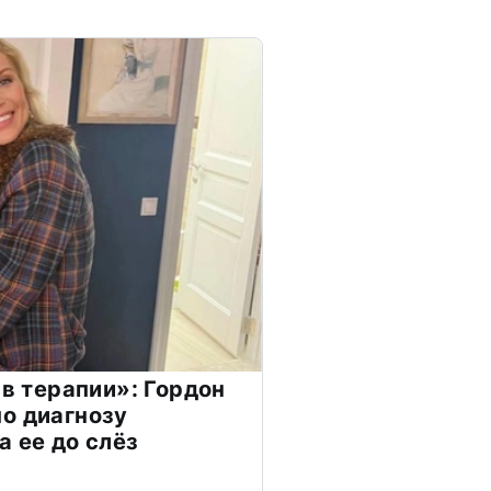
 в терапии»: Гордон
о диагнозу
а ее до слёз