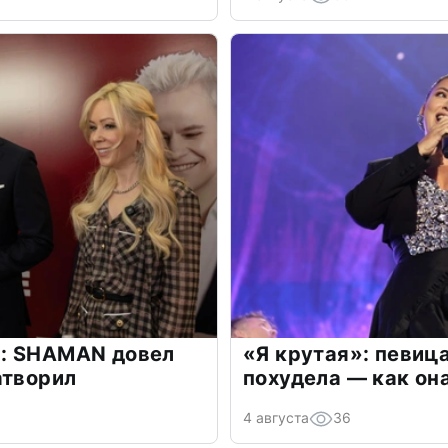
: SHAMAN довел
«Я крутая»: певиц
атворил
похудела — как он
4 августа
36