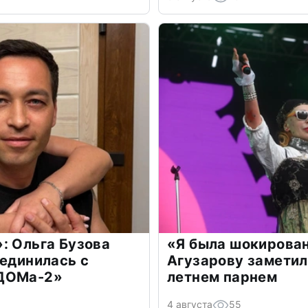
: Ольга Бузова
«Я была шокирова
оединилась с
Агузарову заметил
«ДОМа-2»
летнем парнем
4 августа
55