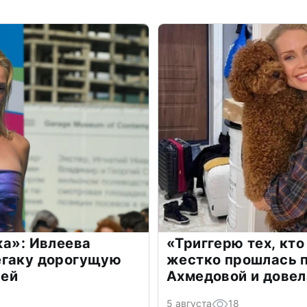
жа»: Ивлеева
«Триггерю тех, кто
егаку дорогущую
жестко прошлась п
лей
Ахмедовой и довел
5 августа
18