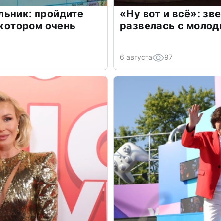
льник: пройдите
«Ну вот и всё»: з
 котором очень
развелась с моло
6 августа
97