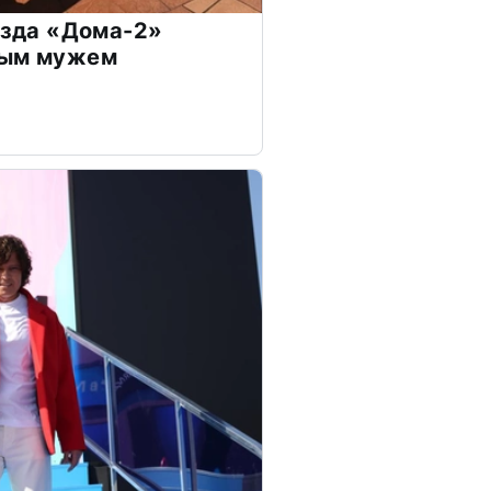
везда «Дома-2»
дым мужем