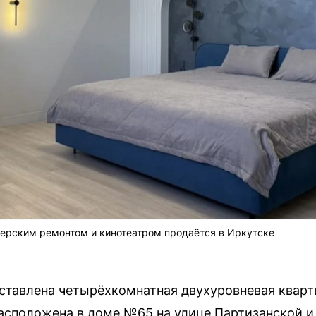
нерским ремонтом и кинотеатром продаётся в Иркутске
ыставлена четырёхкомнатная двухуровневая квар
асположена в доме №65 на улице Партизанской 