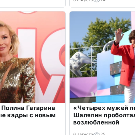
 Полина Гагарина
«Четырех мужей п
ые кадры с новым
Шаляпин проболтал
возлюбленной
6 августа
25