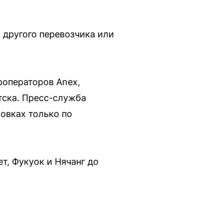
 другого перевозчика или
роператоров Anex,
тска. Пресс-служба
овках только по
ет, Фукуок и Нячанг до