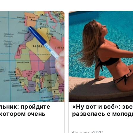
льник: пройдите
«Ну вот и всё»: з
 котором очень
развелась с моло
6 августа
24