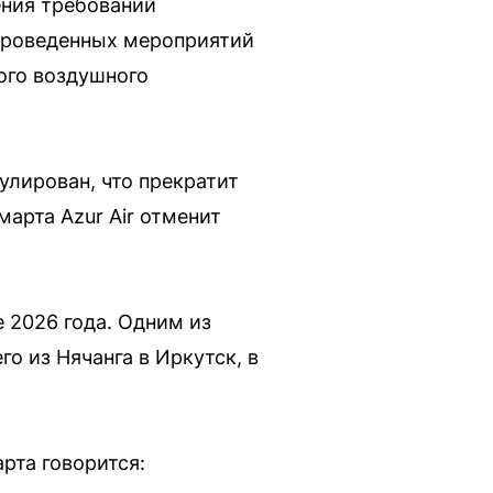
ения требований
 проведенных мероприятий
ого воздушного
улирован, что прекратит
арта Azur Air отменит
е 2026 года. Одним из
о из Нячанга в Иркутск, в
арта говорится: