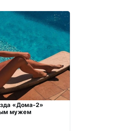
везда «Дома-2»
дым мужем