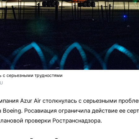
сь с серьезными трудностями
RU
мпания Azur Air столкнулась с серьезными пробл
 Boeing. Росавиация ограничила действие ее серт
плановой проверки Ространснадзора.