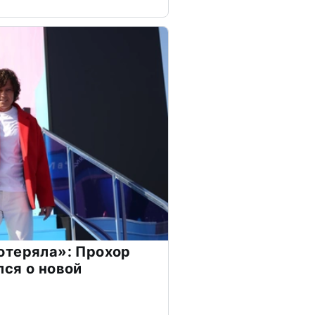
отеряла»: Прохор
ся о новой