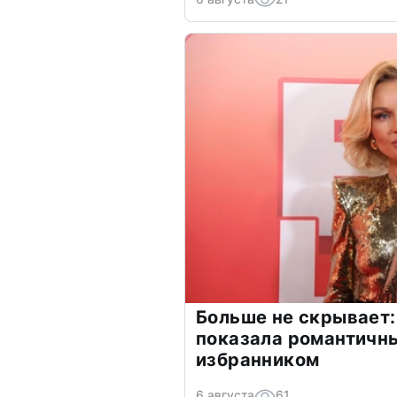
Больше не скрывает:
показала романтичн
избранником
6 августа
61