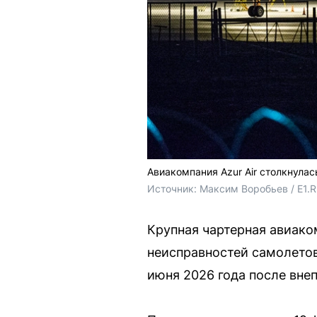
Авиакомпания Azur Air столкнула
Источник: 
Максим Воробьев / E1.
Крупная чартерная авиако
неисправностей самолетов
июня 2026 года после вне