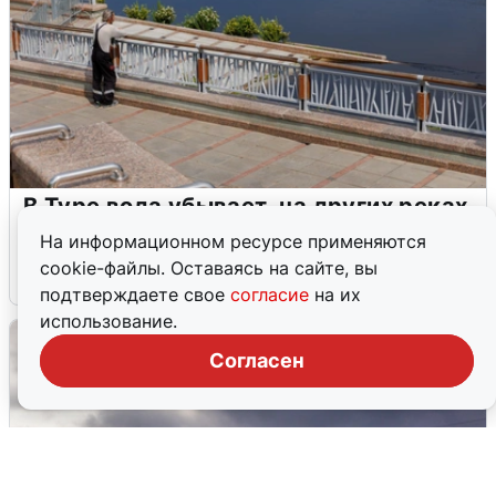
В Туре вода убывает, на других реках
области прибывает
На информационном ресурсе применяются
cookie-файлы. Оставаясь на сайте, вы
4 августа
0
подтверждаете свое
согласие
на их
использование.
Согласен