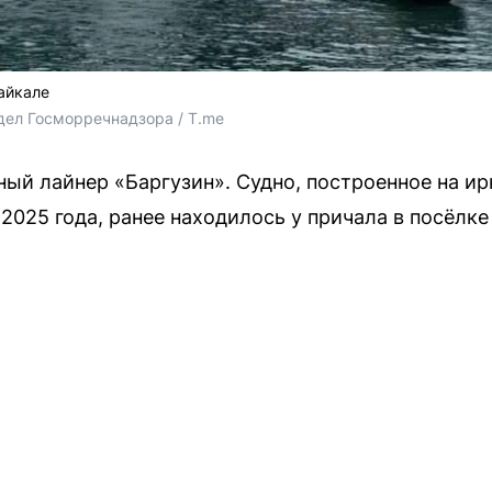
айкале
дел Госморречнадзора / T.me
ный лайнер «Баргузин». Судно, построенное на ир
2025 года, ранее находилось у причала в посёлке