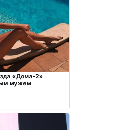
везда «Дома-2»
дым мужем