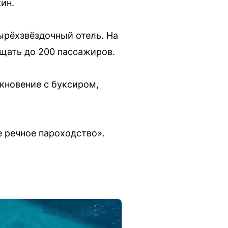
ин.
ырёхзвёздочный отель. На
ещать до 200 пассажиров.
лкновение с буксиром,
 речное пароходство».