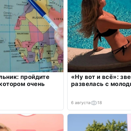
льник: пройдите
«Ну вот и всё»: з
 котором очень
развелась с моло
6 августа
18