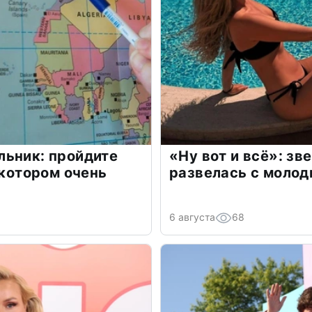
льник: пройдите
«Ну вот и всё»: з
 котором очень
развелась с моло
6 августа
68