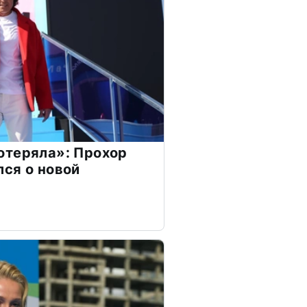
отеряла»: Прохор
ся о новой