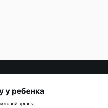
у у ребенка
 которой органы