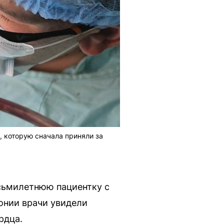
 которую сначала приняли за
сьмилетнюю пациентку с
онии врачи увидели
рдца.