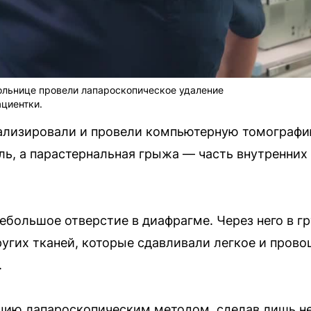
ольнице провели лапароскопическое удаление
циентки.
тализировали и провели компьютерную томографи
оль, а парастернальная грыжа — часть внутренни
ебольшое отверстие в диафрагме. Через него в г
угих тканей, которые сдавливали легкое и пров
.
цию лапароскопическим методом, сделав лишь н