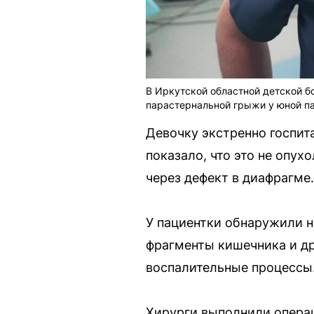
В Иркутской областной детской б
парастернальной грыжи у юной па
Девочку экстренно госпи
показало, что это не опух
через дефект в диафрагме.
У пациентки обнаружили н
фрагменты кишечника и др
воспалительные процессы
Хирурги выполнили опера