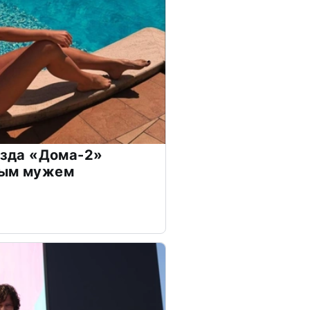
везда «Дома-2»
дым мужем