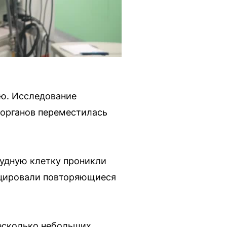
ю. Исследование
х органов переместилась
рудную клетку проникли
оцировали повторяющиеся
есколько небольших