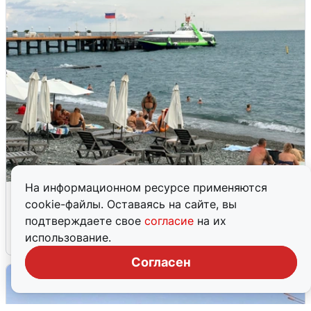
На информационном ресурсе применяются
Жители и туристы Сочи рассказали
cookie-файлы. Оставаясь на сайте, вы
об атаке БПЛА 5 августа
подтверждаете свое
согласие
на их
использование.
5 августа
0
Согласен