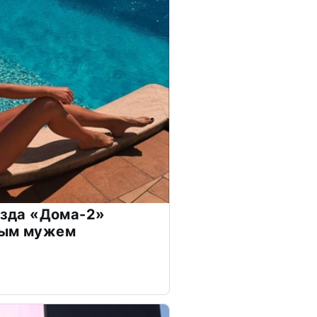
везда «Дома-2»
дым мужем