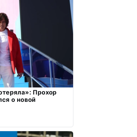
отеряла»: Прохор
ся о новой