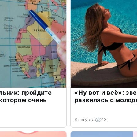
льник: пройдите
«Ну вот и всё»: з
 котором очень
развелась с моло
6 августа
18