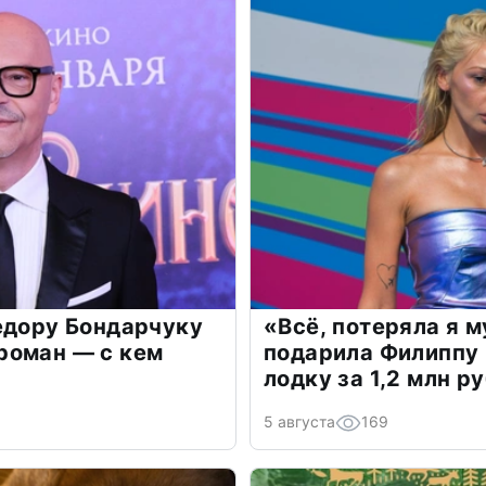
едору Бондарчуку
«Всё, потеряла я 
роман — с кем
подарила Филиппу
лодку за 1,2 млн р
5 августа
169