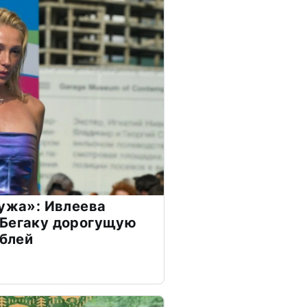
мужа»: Ивлеева
 Бегаку дорогущую
ублей