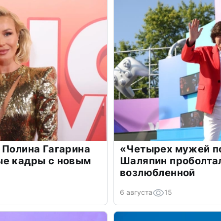
 Полина Гагарина
«Четырех мужей п
ые кадры с новым
Шаляпин проболтал
возлюбленной
6 августа
15