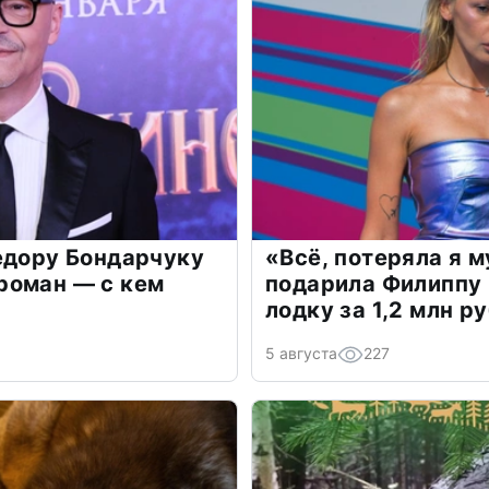
едору Бондарчуку
«Всё, потеряла я 
роман — с кем
подарила Филиппу
лодку за 1,2 млн р
5 августа
227