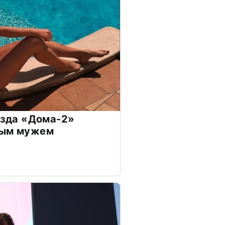
везда «Дома-2»
дым мужем