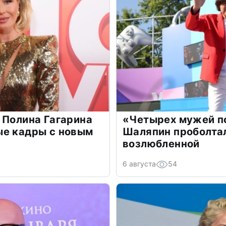
 Полина Гагарина
«Четырех мужей п
ые кадры с новым
Шаляпин проболтал
возлюбленной
6 августа
54