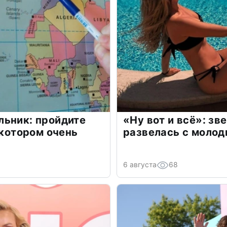
льник: пройдите
«Ну вот и всё»: з
 котором очень
развелась с моло
6 августа
68