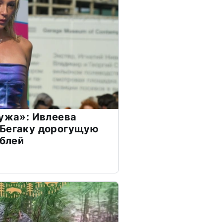
мужа»: Ивлеева
 Бегаку дорогущую
ублей