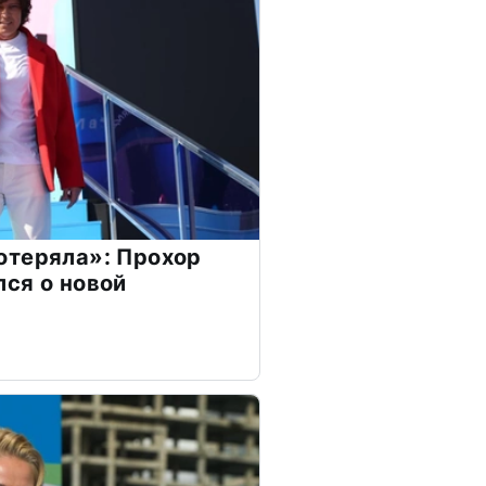
отеряла»: Прохор
ся о новой