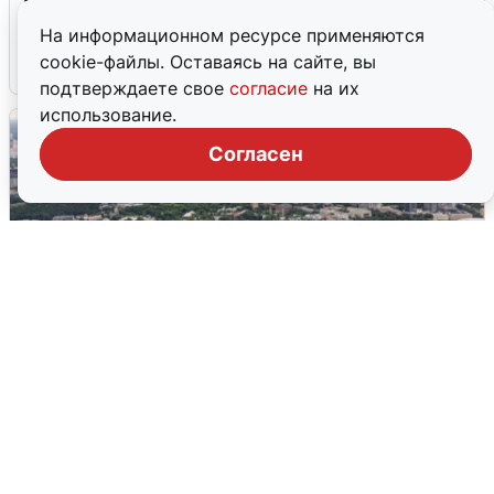
грохоте в Москве
На информационном ресурсе применяются
cookie-файлы. Оставаясь на сайте, вы
7 августа
0
подтверждаете свое
согласие
на их
использование.
Согласен
Москвичи услышали грохот, похожий
на взрыв