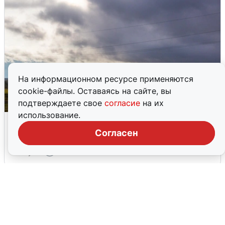
На информационном ресурсе применяются
cookie-файлы. Оставаясь на сайте, вы
подтверждаете свое
согласие
на их
использование.
Над ХМАО впервые сбили
беспилотники
Согласен
3 августа
0