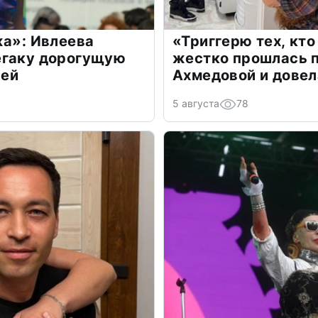
жа»: Ивлеева
«Триггерю тех, кто
егаку дорогущую
жестко прошлась п
лей
Ахмедовой и довел
5 августа
78