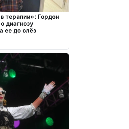
 в терапии»: Гордон
о диагнозу
а ее до слёз