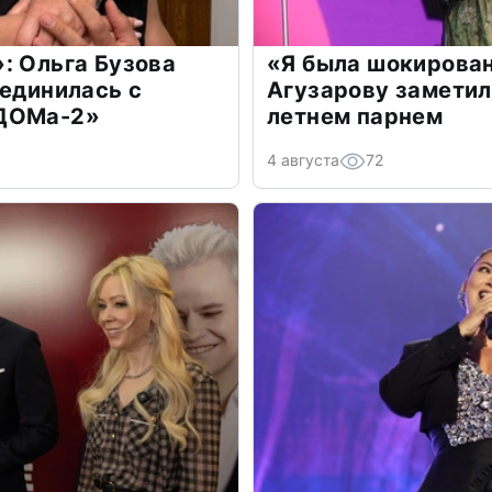
: Ольга Бузова
«Я была шокирова
оединилась с
Агузарову заметил
«ДОМа-2»
летнем парнем
4 августа
72