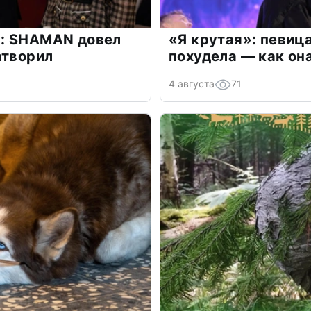
: SHAMAN довел
«Я крутая»: певиц
атворил
похудела — как он
4 августа
71