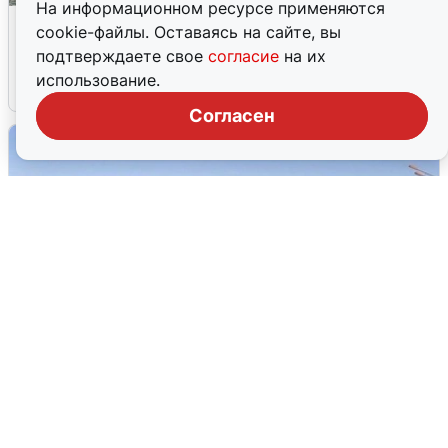
На информационном ресурсе применяются
Жители и туристы Сочи рассказали
cookie-файлы. Оставаясь на сайте, вы
об атаке БПЛА 5 августа
подтверждаете свое
согласие
на их
использование.
5 августа
0
Согласен
Пять машин столкнулись на