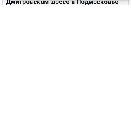
Дмитровском шоссе в Подмосковье
4 августа
0
В Туре вода убывает, на других реках
области прибывает