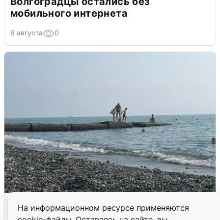
Волгоградцы остались без
мобильного интернета
6 августа
0
Сирены в Сочи: новая угроза БПЛА
На информационном ресурсе применяются
cookie-файлы. Оставаясь на сайте, вы