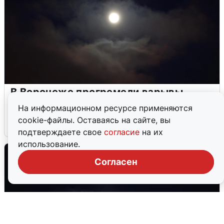
В Воронеже прогремели взрывы
после сигнала тревоги
На информационном ресурсе применяются
cookie-файлы. Оставаясь на сайте, вы
5 августа
0
подтверждаете свое
согласие
на их
использование.
Согласен