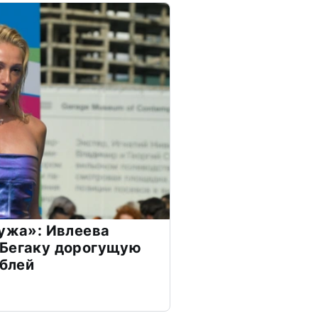
мужа»: Ивлеева
 Бегаку дорогущую
ублей