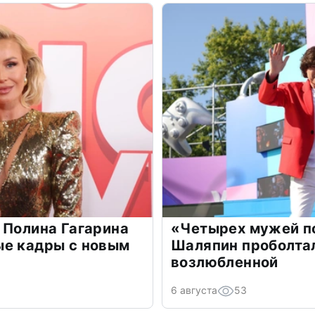
 Полина Гагарина
«Четырех мужей п
ые кадры с новым
Шаляпин проболтал
возлюбленной
6 августа
53