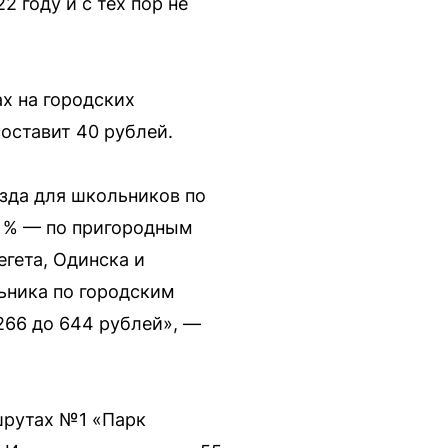
 году и с тех пор не
ах на городских
составит 40 рублей.
зда для школьников по
0 % — по пригородным
гета, Одинска и
ьника по городским
266 до 644 рублей», —
шрутах №1 «Парк