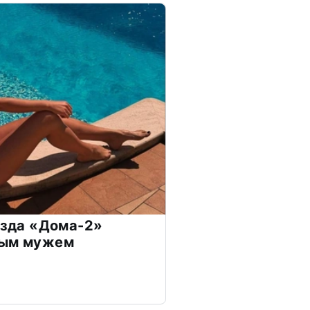
везда «Дома-2»
дым мужем