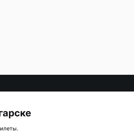
гарске
билеты.