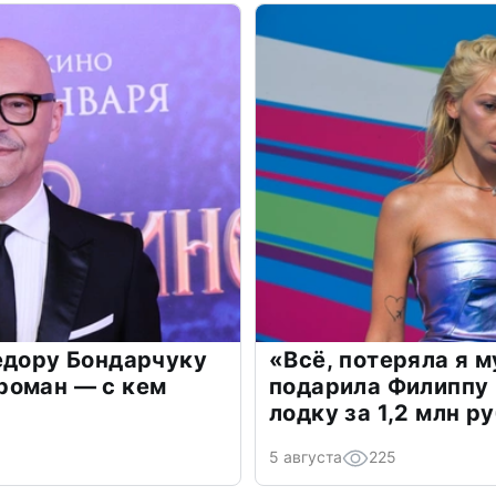
едору Бондарчуку
«Всё, потеряла я 
роман — с кем
подарила Филиппу
лодку за 1,2 млн р
5 августа
225