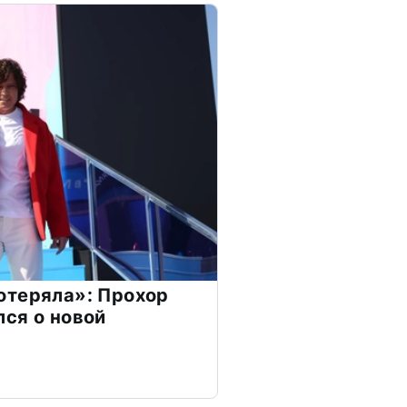
отеряла»: Прохор
ся о новой