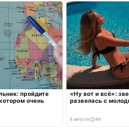
льник: пройдите
«Ну вот и всё»: з
 котором очень
развелась с моло
6 августа
66