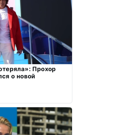
отеряла»: Прохор
ся о новой