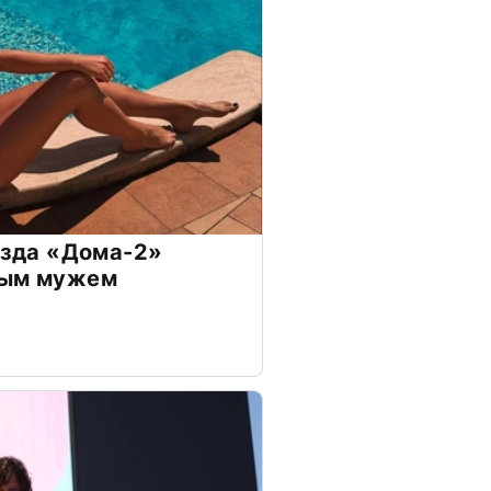
везда «Дома-2»
дым мужем