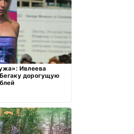
мужа»: Ивлеева
 Бегаку дорогущую
ублей