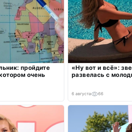
льник: пройдите
«Ну вот и всё»: з
 котором очень
развелась с моло
6 августа
66