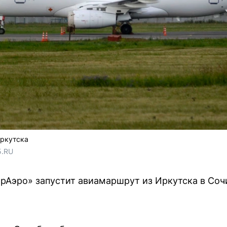
Иркутска
5.RU
рАэро» запустит авиамаршрут из Иркутска в Со