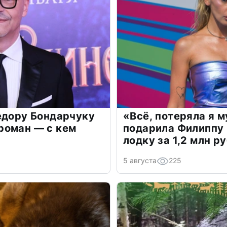
едору Бондарчуку
«Всё, потеряла я 
роман — с кем
подарила Филиппу
лодку за 1,2 млн р
5 августа
225