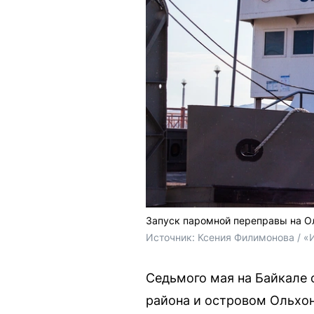
Запуск паромной переправы на О
Источник: 
Ксения Филимонова / «
Седьмого мая на Байкале
района и островом Ольхо