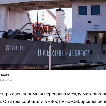
льхон
ИрСити»
 открылась паромная переправа между материков
н. Об этом сообщили в «Восточно-Сибирском реч