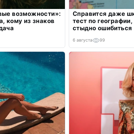
овые возможности»:
Справится даже шк
а, кому из знаков
тест по географии,
дача
стыдно ошибиться
6 августа
99