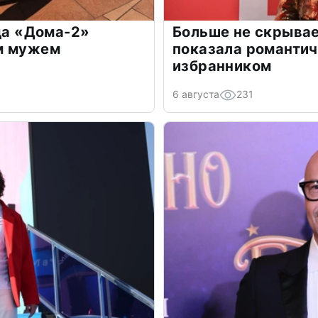
зда «Дома-2»
Больше не скрывае
м мужем
показала романти
избранником
6 августа
231