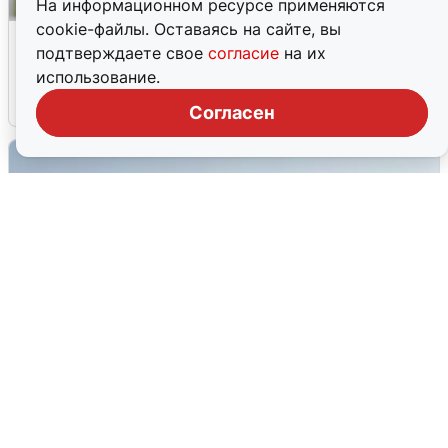
На информационном ресурсе применяются
cookie-файлы. Оставаясь на сайте, вы
Волгоградцы остались без
подтверждаете свое
согласие
на их
мобильного интернета
использование.
6 августа
0
Согласен
Сирены в Сочи: новая угроза БПЛА